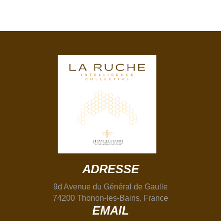
ADRESSE
9d Avenue du Général de Gaulle
74200 Thonon-les-Bains, France
EMAIL